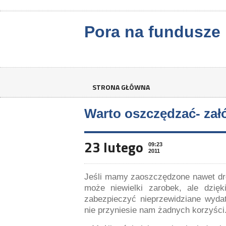
Pora na fundusze
STRONA GŁÓWNA
Warto oszczędzać- zał
23 lutego
09:23
2011
Jeśli mamy zaoszczędzone nawet dro
może niewielki zarobek, ale dzięk
zabezpieczyć nieprzewidziane wydat
nie przyniesie nam żadnych korzyśc