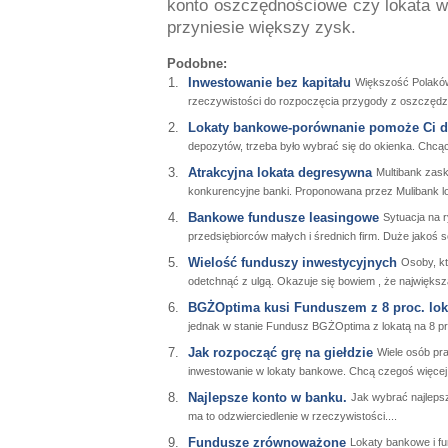
konto oszczędnościowe czy lokata w 
przyniesie większy zysk.
Podobne:
Inwestowanie bez kapitału
Większość Polaków
rzeczywistości do rozpoczęcia przygody z oszczędz
Lokaty bankowe-porównanie pomoże Ci d
depozytów, trzeba było wybrać się do okienka. Chcąc
Atrakcyjna lokata degresywna
Multibank zaska
konkurencyjne banki. Proponowana przez Mulibank l
Bankowe fundusze leasingowe
Sytuacja na r
przedsiębiorców małych i średnich firm. Duże jakoś so
Wielość funduszy inwestycyjnych
Osoby, k
odetchnąć z ulgą. Okazuje się bowiem , że największa 
BGŻOptima kusi Funduszem z 8 proc. lok
jednak w stanie Fundusz BGŻOptima z lokatą na 8 p
Jak rozpocząć grę na giełdzie
Wiele osób pr
inwestowanie w lokaty bankowe. Chcą czegoś więcej.
Najlepsze konto w banku.
Jak wybrać najlepsz
ma to odzwierciedlenie w rzeczywistości....
Fundusze zrównoważone
Lokaty bankowe i fu