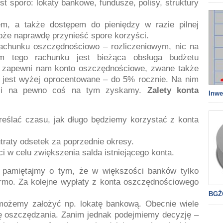
st sporo: lokaty bankowe, fundusze, polisy, struktury
m, a także dostępem do pieniędzy w razie pilnej
oże naprawdę przynieść spore korzyści.
rachunku oszczędnościowo – rozliczeniowym, nic na
m tego rachunku jest bieżąca obsługa budżetu
 zapewni nam konto oszczędnościowe, zwane także
 jest wyżej oprocentowane – do 5% rocznie. Na nim
e i na pewno coś na tym zyskamy.
Zalety konta
Inwe
eślać czasu, jak długo będziemy korzystać z konta
traty odsetek za poprzednie okresy.
 w celu zwiększenia salda istniejącego konta.
 pamiętajmy o tym, że w większości banków tylko
armo. Za kolejne wypłaty z konta oszczędnościowego
BGŻO
ożemy założyć np. lokatę bankową. Obecnie wiele
ę oszczędzania. Zanim jednak podejmiemy decyzję –