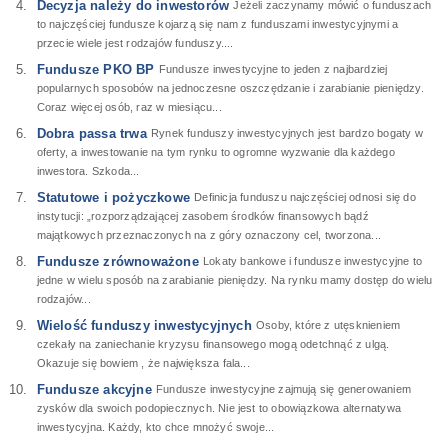
Decyzja należy do inwestorów
Jeżeli zaczynamy mówić o funduszach
to najczęściej fundusze kojarzą się nam z funduszami inwestycyjnymi a
przecie wiele jest rodzajów funduszy....
Fundusze PKO BP
Fundusze inwestycyjne to jeden z najbardziej
popularnych sposobów na jednoczesne oszczędzanie i zarabianie pieniędzy.
Coraz więcej osób, raz w miesiącu...
Dobra passa trwa
Rynek funduszy inwestycyjnych jest bardzo bogaty w
oferty, a inwestowanie na tym rynku to ogromne wyzwanie dla każdego
inwestora. Szkoda...
Statutowe i pożyczkowe
Definicja funduszu najczęściej odnosi się do
instytucji: „rozporządzającej zasobem środków finansowych bądź
majątkowych przeznaczonych na z góry oznaczony cel, tworzona...
Fundusze zrównoważone
Lokaty bankowe i fundusze inwestycyjne to
jedne w wielu sposób na zarabianie pieniędzy. Na rynku mamy dostęp do wielu
rodzajów...
Wielość funduszy inwestycyjnych
Osoby, które z utęsknieniem
czekały na zaniechanie kryzysu finansowego mogą odetchnąć z ulgą.
Okazuje się bowiem , że największa fala...
Fundusze akcyjne
Fundusze inwestycyjne zajmują się generowaniem
zysków dla swoich podopiecznych. Nie jest to obowiązkowa alternatywa
inwestycyjna. Każdy, kto chce mnożyć swoje...