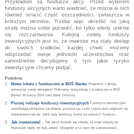
Przykładem są fundusze akcji. Przed wyborem
funduszy akcyjnych warto wiedzieć, że można w nich
również stracić część oszczędności, zwłaszcza w
krótszym terminie. Trzeba więc określić na jaką
stratę można sobie pozwolić, bo tylko wtedy uniknie
się rozczarowania. Kolejną zaletą funduszy
inwestycyjnych jest to, że inwestor ma stały dostęp
do swoich środków. każdej chwili możemy
odsprzedać swoje jednostki uczestnictwa oraz
samodzielnie decydujemy o tym jakie ryzyko
inwestycyjne chcemy podjąć.
Podobne:
Nowa lokata z funduszem w BOŚ Banku
Pragniesz z głową
pomnażać swoje pieniądze? Polecamy nową lokatę z funduszem w BOŚ
Banku! W marcu 2014 roku Bank Ochrony...
Poznaj rodzaje funduszy inwestycyjnych
Fundusze inwestycyjne
umożliwiają efektywne zarabianie, przynosząc zyski często dużo większe niż
standardowe lokaty. Jakie typy funduszy mamy do wyboru? Fundusz...
Jak inwestować
– Tak jakoś dziwnie się składa, że moje inwestycje
finansowe nigdy nie były udane. Obojętnie w co bym nie zainwestował...