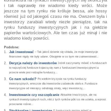
koniunktura na rynkach inwestycyjnych się skończyła
i tak naprawdę nie wiadomo kiedy wróci. Może
jeszcze na tym rynku nie króluje bessa, ale hossy
również już od jakiegoś czasu nie ma. Owszem była i
inwestorzy zarabiali wtedy niezłe pieniądze, tak na
rynku funduszy inwestycyjnych jak i na giełdzie
papierów wartościowych. Ale ten czas już minął i nie
wiadomo kiedy powróci.
Podobne:
Jak inwestować
– Tak jakoś dziwnie się składa, że moje inwestycje
finansowe nigdy nie były udane. Obojętnie w co bym nie zainwestował...
Decyzja należy do inwestorów
Jeżeli zaczynamy mówić o funduszach
to najczęściej fundusze kojarzą się nam z funduszami inwestycyjnymi a
przecie wiele jest rodzajów funduszy....
Co nam szkodzi?
Po wielkim kryzysie na rynku funduszy
inwestycyjnych, wreszcie dla inwestorów zaświeciło słońce. Fundusze
inwestycyjne od miesięcy odrabiają straty, więc inwestorzy,...
Inwestowanie czy oszczędzanie
Aktualnie trwa kryzys, ale na
rynkach inwestycyjnych ruch, nikt z tych rynków póki co nie ucieka, a wprost
przeciwnie rośnie...
Strukturalne i inwestycyjne
O funduszach można mówić w