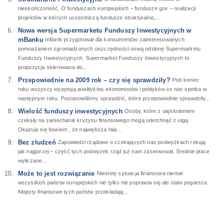
nieskończoność. O funduszach europejskich – fundusze gov – realizacji
projektów w których uczestniczą fundusze strukturalne,...
Nowa wersja Supermarketu Funduszy Inwestycyjnych w
mBanku
mBank przygotował dla konsumentów zainteresowanych
pomnażaniem zgromadzonych oszczędności nową odsłonę Supermarketu
Funduszy Inwestycyjnych. Supermarket Funduszy Inwestycyjnych to
propozycja skierowana do...
Przepowiednie na 2009 rok – czy się sprawdziły?
Pod koniec
roku wszyscy wypytują analityków, ekonomistów i polityków co nas spotka w
następnym roku. Postanowiliśmy sprawdzić, które przepowiednie sprawdziły...
Wielość funduszy inwestycyjnych
Osoby, które z utęsknieniem
czekały na zaniechanie kryzysu finansowego mogą odetchnąć z ulgą.
Okazuje się bowiem , że największa fala...
Bez złudzeń
Zapowiedzi rządowe o czekających nas podwyżkach rokują
jak najgorzej – część tych podwyżek rząd już nam zaserwował. Średnie płace
wyliczane...
Może to jest rozwiązanie
Niestety sytuacja finansowa niemal
wszystkich państw europejskich nie tylko nie poprawia się ale stale pogarsza.
Kłopoty finansowe tych państw przekładają...