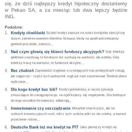
się, że dziś najlepszy kredyt hipoteczny dostaniemy
w Pekao SA, a za miesiąc lub dwa lepszy będzie
ING.
Podobne:
Kredyty chwilówki
Szybki kredyt zawsze na rynku kredytów cieszył się
dużym zainteresowaniem klientów. Sytuacji, kiedy na gwałt potrzebujemy
gotówki jest wiele, zawsze...
Nad czym głowią się klienci funduszy akcyjnych?
Gdy indeksy
giełdowe zwyżkują, to fundusze też zyskują na wartości, ale wolniej. Gdy
indeksy tracą na wartości, to fundusze akcyjne...
Bez złudzeń
Zapowiedzi rządowe o czekających nas podwyżkach rokują
jak najgorzej – część tych podwyżek rząd już nam zaserwował. Średnie płace
wyliczane...
Dla kogo kredyt bez bik?
Kredyt gotówkowy, a raczej sytuacja
zmuszająca do zaciągnięcia go, na ogół kojarzy się negatywnie. Dochodzące
do tego wszelkie formalności, odbierają...
Inwestowanie czy oszczędzanie
Aktualnie trwa kryzys, ale na
rynkach inwestycyjnych ruch, nikt z tych rynków póki co nie ucieka, a wprost
przeciwnie rośnie...
Deutsche Bank też ma kredyt na PIT
Jako pierwszy kredyt na