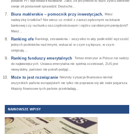
podatek PIT wprowadził Multibank. Jako, że przyniosło to dużo zysku bankowi
swoje sił postanowił sprawdzić Deutsche...
Biura maklerskie – pomocnik przy inwestycjach.
Masz
nadwyżkę środków? Nie wiesz co zrobić z zaoszczędzonymi na lokacie
bankowej czy rachunku oszczędnościowym i ciężko zarobionymi pieniędzmi?
Masz...
Ranking ofe
Rankingi, zestawienia – wszystko to aby podkreślić wyższość
jednych podmiotów nad innymi, wskazać w czym są lepsze, w czym
ustępują....
Ranking funduszy emerytalnych
Temat emerytur w Polsce nie należy
do najłatwiejszych. Ustawa emerytalna nie spełnia oczekiwań, ZUS jest
niewydolny, państwo nie potrafi podjąć...
Może to jest rozwiązanie
Niestety sytuacja finansowa niemal
wszystkich państw europejskich nie tylko nie poprawia się ale stale pogarsza.
Kłopoty finansowe tych państw przekładają...
NAJNOWSZE WPISY